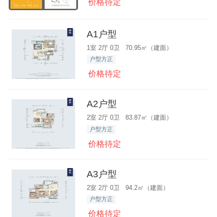
价格待定
A1户型
1室 2厅 0卫 70.95㎡（建面）
户型方正
价格待定
A2户型
2室 2厅 0卫 83.87㎡（建面）
户型方正
价格待定
A3户型
2室 2厅 0卫 94.2㎡（建面）
户型方正
价格待定