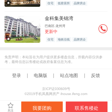
住宅
低密居所
品牌房企
金科集美锦湾
巴南区-龙州湾
更新中
住宅
地铁沿线
品牌房企
免责声明：本站旨在为用户提供更多楼盘信息，所载内容仅供参
考，最终信息以售楼处或政府备案信息为准。
登录
电脑版
站点地图
反馈
京ICP证030609号
©️2019手机凤凰网房产 ihouse.ifeng.com
我要团购
联系售楼处
关注