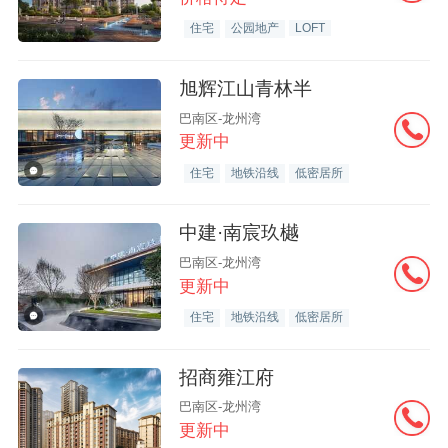
住宅
公园地产
LOFT
旭辉江山青林半
巴南区-龙州湾
更新中
住宅
地铁沿线
低密居所
中建·南宸玖樾
巴南区-龙州湾
更新中
住宅
地铁沿线
低密居所
招商雍江府
巴南区-龙州湾
更新中