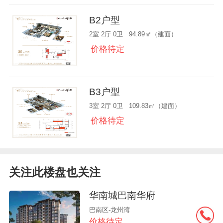
B2户型
2室 2厅 0卫 94.89㎡（建面）
价格待定
B3户型
3室 2厅 0卫 109.83㎡（建面）
价格待定
关注此楼盘也关注
华南城巴南华府
巴南区-龙州湾
价格待定