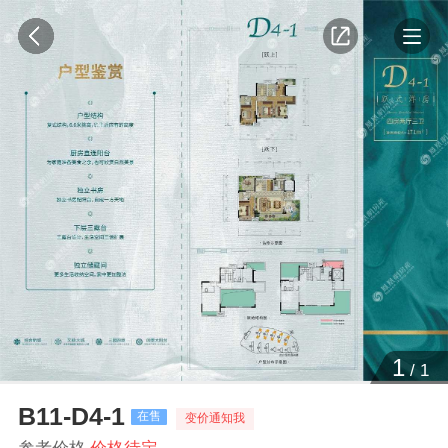
1
/
1
B11-D4-1
在售
变价通知我