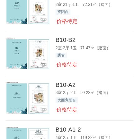
2室 21厅 1卫 72.21㎡（建面）
双阳台
价格待定
B10-B2
2室 2厅 1卫 71.47㎡（建面）
飘窗
价格待定
B10-A2
3室 2厅 2卫 99.22㎡（建面）
大面宽阳台
价格待定
B10-A1-2
4室 2厅 1卫 119.22㎡（建面）