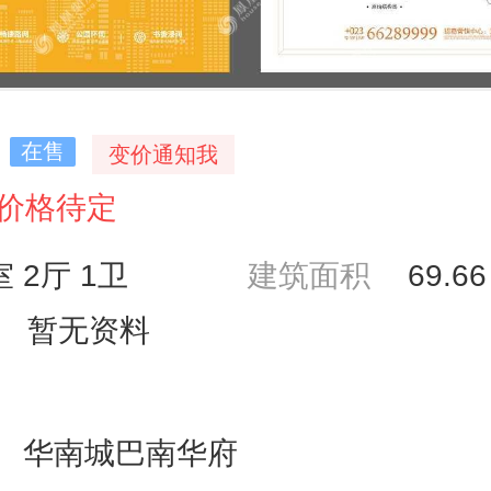
在售
变价通知我
价格待定
室 2厅 1卫
建筑面积
69.6
暂无资料
华南城巴南华府