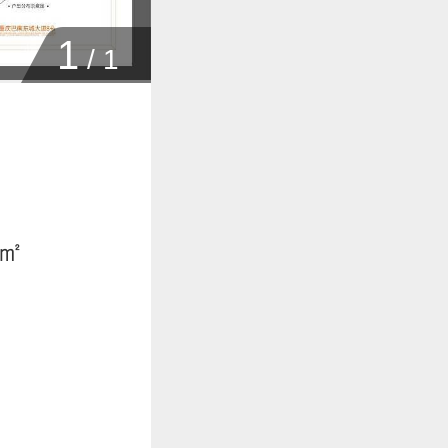
1
/
1
6㎡