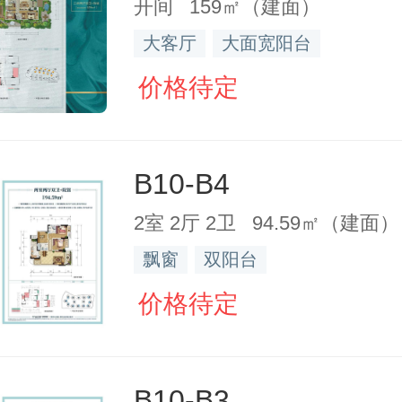
开间 159㎡（建面）
大客厅
大面宽阳台
价格待定
B10-B4
2室 2厅 2卫 94.59㎡（建面）
飘窗
双阳台
价格待定
B10-B3