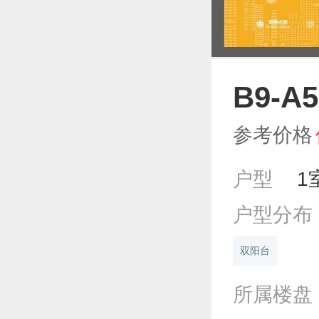
B9-A5
参考价格
户型
1
户型分布
双阳台
所属楼盘