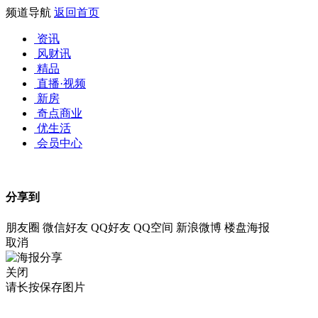
频道导航
返回首页
资讯
风财讯
精品
直播·视频
新房
奇点商业
优生活
会员中心
分享到
朋友圈
微信好友
QQ好友
QQ空间
新浪微博
楼盘海报
取消