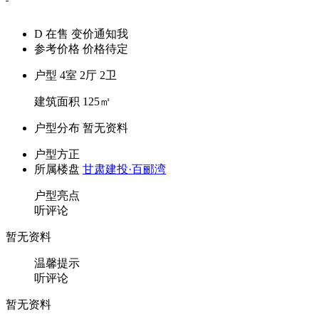
关闭
请长按保存图片
D
在售
变价通知我
参考价格
价格待定
户型
4室 2厅 2卫
建筑面积
125㎡
户型分布
暂无资料
户型方正
所属楼盘
甘肃建投·百郦湾
户型亮点
听评论
暂无资料