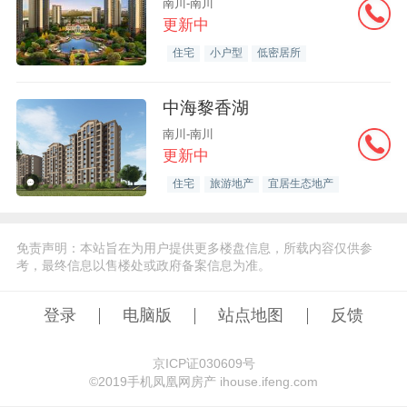
南川-南川
更新中
住宅
小户型
低密居所
中海黎香湖
南川-南川
更新中
住宅
旅游地产
宜居生态地产
免责声明：本站旨在为用户提供更多楼盘信息，所载内容仅供参
考，最终信息以售楼处或政府备案信息为准。
登录
电脑版
站点地图
反馈
京ICP证030609号
©️2019手机凤凰网房产 ihouse.ifeng.com