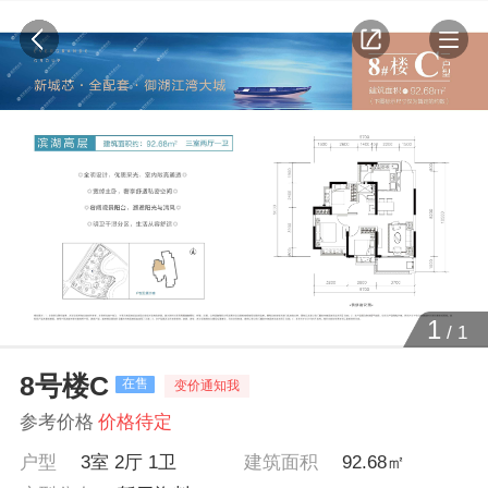
1
/
1
8号楼C
在售
变价通知我
参考价格
价格待定
户型
3室 2厅 1卫
建筑面积
92.68㎡