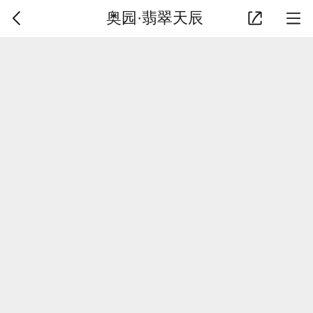
奥园·翡翠天辰