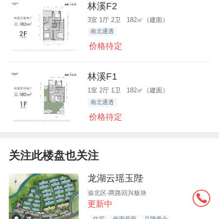
林溪F2
3室 1厅 2卫 182㎡（建面）
南北通透
价格待定
林溪F1
1室 2厅 1卫 182㎡（建面）
南北通透
价格待定
关注此楼盘也关注
龙湖云瑶玉陛
渝北区-两路回兴板块
更新中