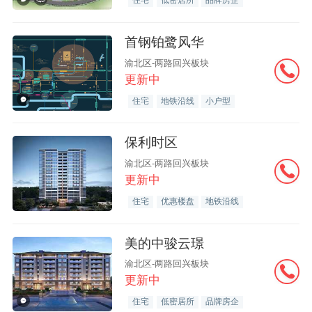
住宅
低密居所
品牌房企
首钢铂鹭风华
渝北区-两路回兴板块
更新中
住宅
地铁沿线
小户型
保利时区
渝北区-两路回兴板块
更新中
住宅
优惠楼盘
地铁沿线
美的中骏云璟
渝北区-两路回兴板块
更新中
住宅
低密居所
品牌房企