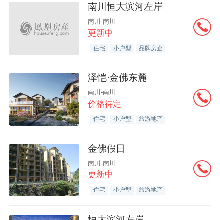
南川恒大滨河左岸
南川-南川
更新中
住宅
小户型
品牌房企
泽恺·金佛东麓
南川-南川
价格待定
住宅
小户型
旅游地产
金佛假日
南川-南川
更新中
住宅
小户型
旅游地产
恒大滨河左岸