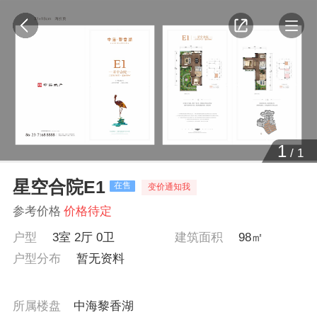
1
/
1
星空合院E1
在售
变价通知我
参考价格
价格待定
户型
3室 2厅 0卫
建筑面积
98㎡
户型分布
暂无资料
所属楼盘
中海黎香湖