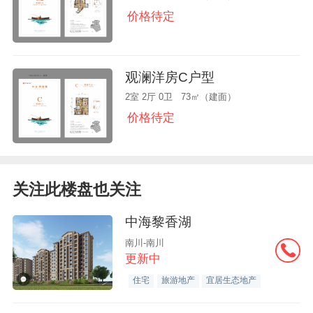
价格待定
观澜洋房C户型
2室 2厅 0卫 73㎡（建面）
价格待定
关注此楼盘也关注
中海黎香湖
南川-南川
更新中
住宅
旅游地产
宜居生态地产