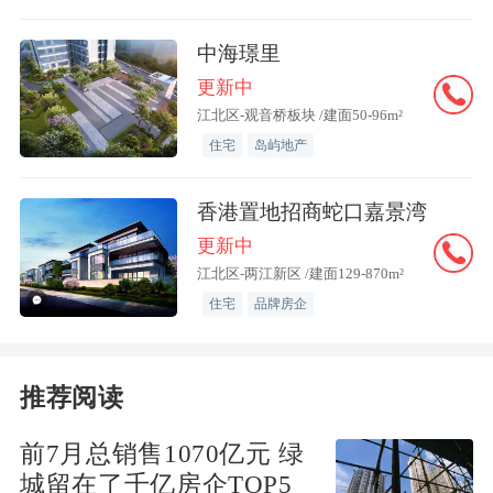
中海璟里
更新中
中海璟里
普通住宅
江北区-观音桥板块 /建面50-96m²
3.45
住宅
岛屿地产
重庆综合指数第79
3000元/㎡
香港置地招商蛇口嘉景湾
开盘时间
暂无资料
更新中
地址：
江北区江北区渝澳大道
江北区-两江新区 /建面129-870m²
住宅
品牌房企
最新优惠、楼盘活动通知我
预约看房
推荐阅读
前7月总销售1070亿元 绿
户型推荐：
D户型
城留在了千亿房企TOP5