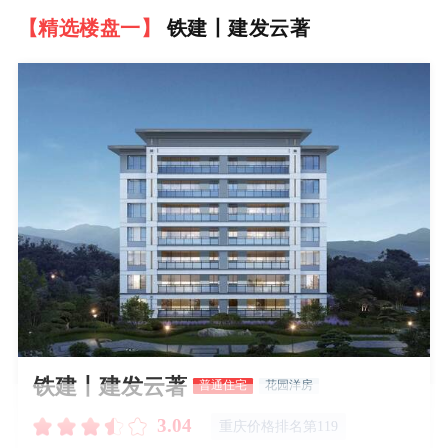
【精选楼盘一】
铁建丨建发云著
铁建丨建发云著
普通住宅
花园洋房
3.04
重庆价格排名第119