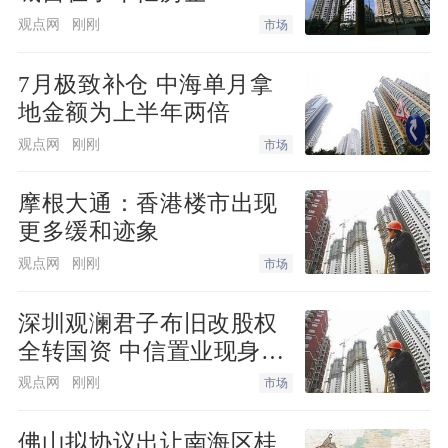
观点网
刚刚
市场
参考价格：
28.8万元/套
7月极致补仓 中海单月拿
户型居室：
3室2厅2卫
地金额为上半年两倍
观点网
刚刚
市场
建筑面积：
96㎡
摩根大通：香港楼市出现
户型分布：
暂无资料
更多缓和迹象
观点网
刚刚
户型亮点：
暂无资料
市场
深圳观澜君子布旧改股权
【精选楼盘三】 香港置地招商蛇口嘉景湾
全转国资 中信置业现身动
工仪式
观点网
刚刚
市场
佛山拟协议出让南海区桂