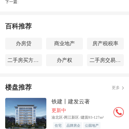
下一篇:
户型分布：
暂无资料
百科推荐
户型亮点：
暂无资料
办房贷
商业地产
房产税税率
【精选楼盘二】
中海璟里
二手房买方违约
办产权
二手房交易过户
楼盘推荐
更多
铁建丨建发云著
更新中
渝北区-两江新区 /建面93-127m²
住宅
品牌房企
公园地产