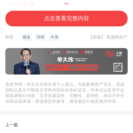
131万元/套
开盘时间
暂无资料
点击查看完整内容
地址：
渝北区两江新区蔡家自贸区旁
待定
标签：
【责编】 凤凰网房产
楼盘
招商
中海
领取优惠
户型推荐：
A1
免责声明：本文仅代表作者个人观点，与凤凰网房产无关。其原
创性以及文中陈述文字和内容未经本站证实，对本文以及其中全
部或者部分内容、文字的真实性、完整性、及时性，本站不作任
参考价格：
131万元/套
何保证或承诺，请读者仅作参考，请读者自行核实相关内容。
户型居室：
3室2厅2卫
上一篇:
建筑面积：
95㎡